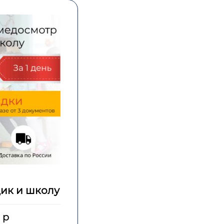
дик и школу
 р