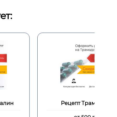
ет:
Рецепт Трамадол