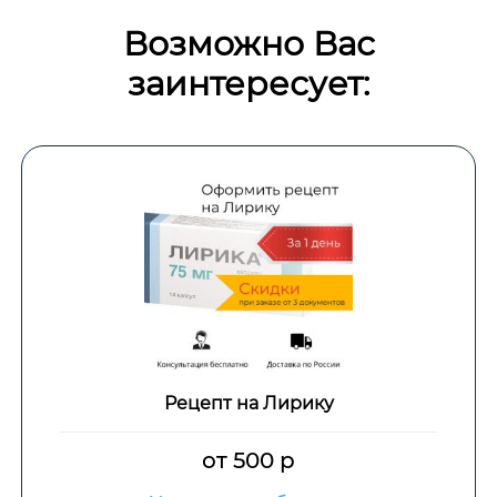
Возможно Вас
заинтересует:
а Лирику
Рецепт на Т
00 р
от 500